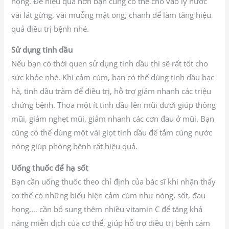
họng. Để hiệu quả hơn bạn cũng có thể cho vào ly nước
vài lát gừng, vài muỗng mật ong, chanh để làm tăng hiệu
quả điều trị bệnh nhé.
Sử dụng tinh dầu
Nếu bạn có thời quen sử dụng tinh dầu thì sẽ rất tốt cho
sức khỏe nhé. Khi cảm cúm, bạn có thể dùng tinh dầu bạc
hà, tinh dầu tràm để điều trị, hỗ trợ giảm nhanh các triệu
chứng bệnh. Thoa một ít tinh dầu lên mũi dưới giúp thông
mũi, giảm nghẹt mũi, giảm nhanh các cơn đau ở mũi. Bạn
cũng có thể dùng một vài giọt tinh dầu để tắm cùng nước
nóng giúp phòng bệnh rất hiệu quả.
Uống thuốc để hạ sốt
Bạn cần uống thuốc theo chỉ định của bác sĩ khi nhận thấy
cơ thể có những biểu hiện cảm cúm như nóng, sốt, đau
họng,… cần bổ sung thêm nhiều vitamin C để tăng khả
năng miễn dịch của cơ thể, giúp hỗ trợ điều trị bệnh cảm