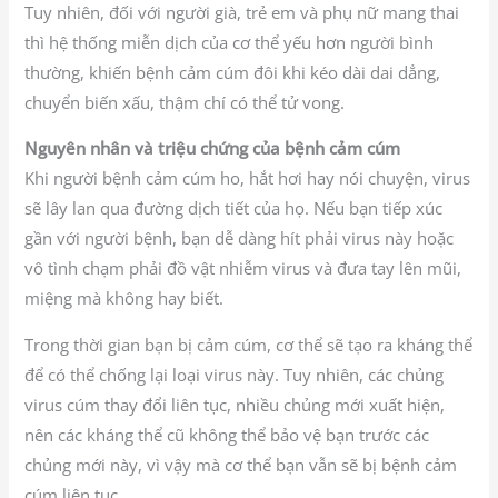
Tuy nhiên, đối với người già, trẻ em và phụ nữ mang thai
thì hệ thống miễn dịch của cơ thể yếu hơn người bình
thường, khiến bệnh cảm cúm đôi khi kéo dài dai dẳng,
chuyển biến xấu, thậm chí có thể tử vong.
Nguyên nhân và triệu chứng của bệnh cảm cúm
Khi người bệnh cảm cúm ho, hắt hơi hay nói chuyện, virus
sẽ lây lan qua đường dịch tiết của họ. Nếu bạn tiếp xúc
gần với người bệnh, bạn dễ dàng hít phải virus này hoặc
vô tình chạm phải đồ vật nhiễm virus và đưa tay lên mũi,
miệng mà không hay biết.
Trong thời gian bạn bị cảm cúm, cơ thể sẽ tạo ra kháng thể
để có thể chống lại loại virus này. Tuy nhiên, các chủng
virus cúm thay đổi liên tục, nhiều chủng mới xuất hiện,
nên các kháng thể cũ không thể bảo vệ bạn trước các
chủng mới này, vì vậy mà cơ thể bạn vẫn sẽ bị bệnh cảm
cúm liên tục.