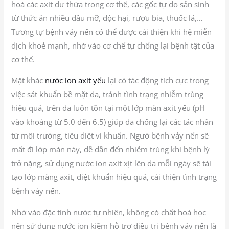
hoà các axit dư thừa trong cơ thể, các gốc tự do sản sinh
từ thức ăn nhiều dầu mỡ, độc hại, rượu bia, thuốc lá,…
Tương tự bệnh vảy nến có thể được cải thiện khi hệ miễn
dịch khoẻ mạnh, nhờ vào cơ chế tự chống lại bệnh tật của
cơ thể.
Mặt khác
nước ion axit yếu
lại có tác động tích cực trong
việc sát khuẩn bề mặt da, tránh tình trạng nhiễm trùng
hiệu quả, trên da luôn tồn tại một lớp màn axit yếu (pH
vào khoảng từ 5.0 đến 6.5) giúp da chống lại các tác nhân
từ môi trường, tiêu diệt vi khuẩn. Ngườ bệnh vảy nến sẽ
mất đi lớp màn này, dễ dẫn đến nhiễm trùng khi bệnh lý
trở nặng, sử dụng nước ion axit xịt lên da mỗi ngày sẽ tái
tạo lớp màng axit, diệt khuẩn hiệu quả, cải thiện tình trạng
bệnh vảy nến.
Nhờ vào đặc tính nước tự nhiên, không có chất hoá học
nên sử dụng nước ion kiềm hỗ trợ điều trị bệnh vảy nến là