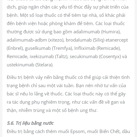
dịch, giúp ngăn chặn các yếu tố thúc đẩy sự phát triển của
bệnh. Một số loại thuốc có thể tiêm tại nhà, số khác phải
đến bệnh viện hoặc phòng khám để tiêm. Các loại thuốc
thường được sử dụng bao gồm adalimumab (Humira),
adalimumab-adbm (xitezo), brodalumab (Siliq) etanercept
(Enbrel), guselkumab (Tremfya), Infliximab (Remicade),
Remicade, ixekizumab (Taltz), secukinumab (Cosentyx) và
ustekinumab (Stelara).
Điều trị bệnh vảy nến bằng thuốc có thể giúp cải thiện tình
trạng bệnh chỉ sau một vài tuần. Bạn nên nhờ tư vấn của
bác sĩ nếu lo lắng về thuốc. Các loại thuốc này có thể gây
ra tác dụng phụ nghiêm trọng, như các vấn đề về gan và
thận, nhiễm trùng và một số bệnh ung thư.
5.6. Trị liệu bằng nước
Điều trị bằng cách thêm muối Epsom, muối Biển Chết, dầu