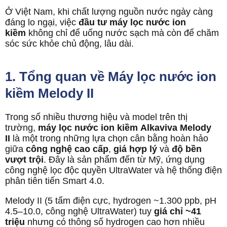
Ở Việt Nam, khi chất lượng nguồn nước ngày càng
đáng lo ngại, việc
đầu tư máy lọc nước ion
kiềm
không chỉ để uống nước sạch mà còn để chăm
sóc sức khỏe chủ động, lâu dài.
1. Tổng quan về Máy lọc nước ion
kiềm Melody II
Trong số nhiều thương hiệu và model trên thị
trường,
máy lọc nước
ion kiềm
Alkaviva Melody
II
là một trong những lựa chọn cân bằng hoàn hảo
giữa
công nghệ cao cấp
,
giá hợp lý
và
độ bền
vượt trội
. Đây là sản phẩm đến từ Mỹ, ứng dụng
công nghệ lọc độc quyền UltraWater và hệ thống điện
phân tiên tiến Smart 4.0.
Melody II (5 tấm điện cực, hydrogen ~1.300 ppb, pH
4.5–10.0, công nghệ UltraWater) tuy
giá chỉ ~41
triệu
nhưng có thông số hydrogen cao hơn nhiều