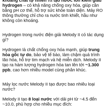
khoáng chất tự nhiên
và
tạo nước ion kiềm giàu
hydrogen
– có khả năng chống oxy hóa, giúp cân
bằng pH cơ thể, hỗ trợ sức khỏe toàn diện. Máy RO
thông thường chỉ cho ra nước tinh khiết, hầu như
không còn khoáng.
Hydrogen trong nước điện giải Melody II có tác dụng
gì?
Hydrogen là chất chống oxy hóa mạnh, giúp
trung
hòa gốc tự do
, bảo vệ tế bào, làm chậm quá trình
lão hóa, hỗ trợ tim mạch và hệ miễn dịch. Melody II
tạo ra hàm lượng hydrogen hòa tan lên tới
~1.300
ppb
, cao hơn nhiều model cùng phân khúc.
Máy lọc nước Melody II tạo được bao nhiêu loại
nước?
Melody II tạo
8 loại nước
với dải pH từ ~4.5 đến
~10.0, phù hợp cho nhiều mục đích: