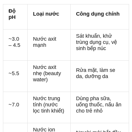
Độ
Loại nước
Công dụng chính
pH
Sát khuẩn, khử
~3.0
Nước axit
trùng dụng cụ, vệ
– 4.5
mạnh
sinh bếp núc
Nước axit
Rửa mặt, làm se
~5.5
nhẹ (beauty
da, dưỡng da
water)
Nước trung
Dùng pha sữa,
~7.0
tính (nước
uống thuốc, nấu ăn
lọc tinh khiết)
cho trẻ nhỏ
Nước ion