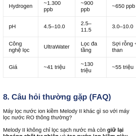
~1.300
~900
Hydrogen
~650 ppb
ppb
ppb
2.5–
pH
4.5–10.0
3.0–10.0
11.5
Công
Lọc đa
Sợi rỗng 
UltraWater
nghệ lọc
tầng
than
~130
Giá
~41 triệu
~55 triệu
triệu
8. Câu hỏi thường gặp (FAQ)
Máy lọc nước ion kiềm Melody II khác gì so với máy
lọc nước RO thông thường?
Melody II không chỉ lọc sạch nước mà còn
giữ lại