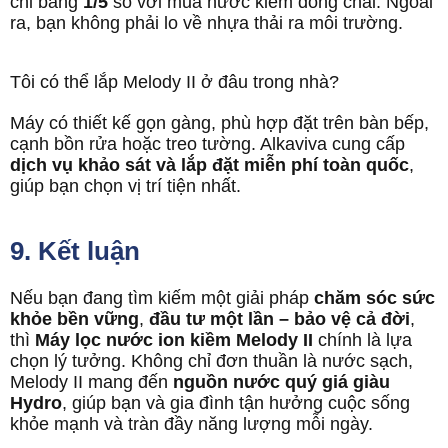
chỉ bằng
1/5
so với mua nước kiềm đóng chai. Ngoài
ra, bạn không phải lo về nhựa thải ra môi trường.
Tôi có thể lắp Melody II ở đâu trong nhà?
Máy có thiết kế gọn gàng, phù hợp đặt trên bàn bếp,
cạnh bồn rửa hoặc treo tường. Alkaviva cung cấp
dịch vụ khảo sát và lắp đặt miễn phí toàn quốc
,
giúp bạn chọn vị trí tiện nhất.
9. Kết luận
Nếu bạn đang tìm kiếm một giải pháp
chăm sóc sức
khỏe bền vững
,
đầu tư một lần – bảo vệ cả đời
,
thì
Máy lọc nước
ion kiềm
Melody II
chính là lựa
chọn lý tưởng. Không chỉ đơn thuần là nước sạch,
Melody II mang đến
nguồn nước quý giá giàu
Hydro
, giúp bạn và gia đình tận hưởng cuộc sống
khỏe mạnh và tràn đầy năng lượng mỗi ngày.