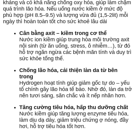
kháng và có khả năng chống oxy hóa, giúp làm chậm
quá trình lão hóa. Nếu uống nước kiềm ở mức độ
phù hợp (pH 8.5–9.5) và lượng vừa đủ (1,5-2lit) mỗi
ngày thì hoàn toàn tốt cho sức khoẻ lâu dài
Cân bằng axit – kiềm trong cơ thể
Nước ion kiềm giúp trung hòa môi trường axit
nội sinh (từ ăn uống, stress, ô nhiễm…), từ đó
hỗ trợ ngăn ngừa các bệnh mãn tính và duy trì
sức khỏe tổng thể.
Chống lão hóa, cải thiện làn da từ bên
trong
Hydrogen hoạt tính giúp giảm gốc tự do – yếu
tố chính gây lão hóa tế bào. Nhờ đó, làn da trở
nên tươi sáng, săn chắc và ít nếp nhăn hơn.
Tăng cường tiêu hóa, hấp thu dưỡng chất
Nước kiềm giúp tăng lượng enzyme tiêu hóa,
làm dịu dạ dày, giảm triệu chứng ợ nóng, đầy
hơi, hỗ trợ tiêu hóa tốt hơn.