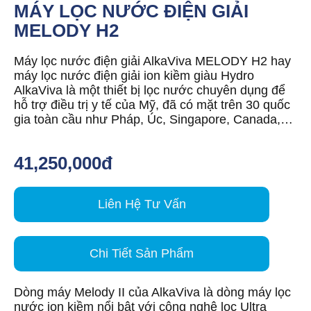
MÁY LỌC NƯỚC ĐIỆN GIẢI
MELODY H2
Máy lọc nước điện giải AlkaViva MELODY H2 hay
máy lọc nước điện giải ion kiềm giàu Hydro
AlkaViva là một thiết bị lọc nước chuyên dụng để
hỗ trợ điều trị y tế của Mỹ, đã có mặt trên 30 quốc
gia toàn cầu như Pháp, Úc, Singapore, Canada,…
41,250,000đ
Liên Hệ Tư Vấn
Chi Tiết Sản Phẩm
Dòng máy Melody II của AlkaViva là dòng máy lọc
nước ion kiềm nổi bật với công nghệ lọc Ultra