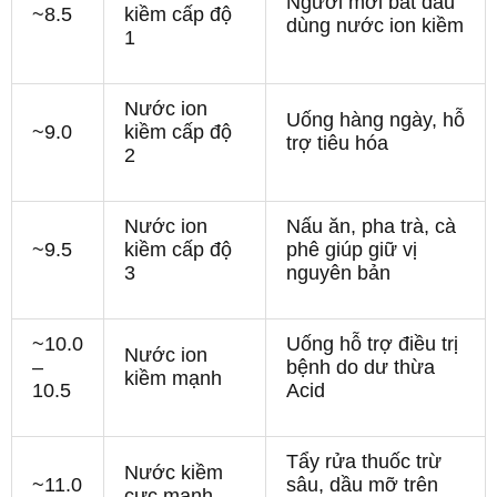
Người mới bắt đầu
~8.5
kiềm cấp độ
dùng nước ion kiềm
1
Nước ion
Uống hàng ngày, hỗ
~9.0
kiềm cấp độ
trợ tiêu hóa
2
Nước ion
Nấu ăn, pha trà, cà
~9.5
kiềm cấp độ
phê giúp giữ vị
3
nguyên bản
~10.0
Uống hỗ trợ điều trị
Nước ion
–
bệnh do dư thừa
kiềm mạnh
10.5
Acid
Tẩy rửa thuốc trừ
Nước kiềm
~11.0
sâu, dầu mỡ trên
cực mạnh