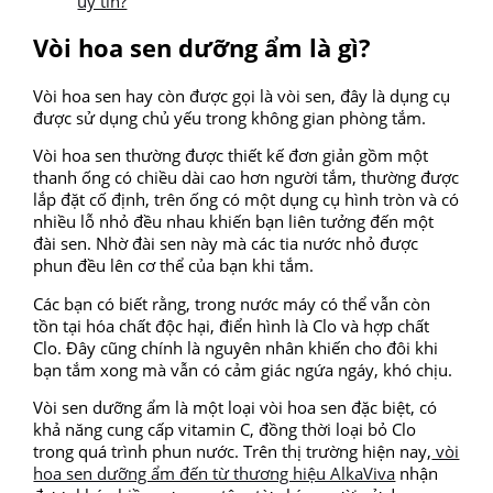
uy tín?
Vòi hoa sen dưỡng ẩm là gì?
Vòi hoa sen hay còn được gọi là vòi sen, đây là dụng cụ
được sử dụng chủ yếu trong không gian phòng tắm.
Vòi hoa sen thường được thiết kế đơn giản gồm một
thanh ống có chiều dài cao hơn người tắm, thường được
lắp đặt cố định, trên ống có một dụng cụ hình tròn và có
nhiều lỗ nhỏ đều nhau khiến bạn liên tưởng đến một
đài sen. Nhờ đài sen này mà các tia nước nhỏ được
phun đều lên cơ thể của bạn khi tắm.
Các bạn có biết rằng, trong nước máy có thể vẫn còn
tồn tại hóa chất độc hại, điển hình là Clo và hợp chất
Clo. Đây cũng chính là nguyên nhân khiến cho đôi khi
bạn tắm xong mà vẫn có cảm giác ngứa ngáy, khó chịu.
Vòi sen dưỡng ẩm là một loại vòi hoa sen đặc biệt, có
khả năng cung cấp vitamin C, đồng thời loại bỏ Clo
trong quá trình phun nước. Trên thị trường hiện nay,
vòi
hoa sen dưỡng ẩm đến từ thương hiệu AlkaViva
nhận