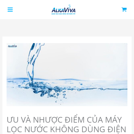
Nhảy
tới
nội
dung
ƯU VÀ NHƯỢC ĐIỂM CỦA MÁY
LỌC NƯỚC KHÔNG DÙNG ĐIỆN