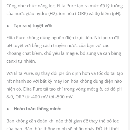
Cũng như chức năng lọc, Elita Pure tạo ra mức độ lý tưởng
của nước giàu hydro (H2), ion hóa (-ORP) và độ kiềm (pH).
●
Tạo ra vị tuyệt vời:
Elita Pure không dùng nguồn điện trực tiếp. Nó tạo ra độ
pH tuyệt vời bằng cách truyền nước của bạn với các
khoáng chất kiềm, chủ yếu là magie, bổ sung và cân bằng
canxi tự nhiên.
Với Elita Pure, sự thay đổi pH ổn định hơn và tốc độ tái tạo
rất nhanh so với bất kỳ máy ion hóa không dùng điện nào
hiện có. Elita Pure tái tạo chỉ trong vòng một giờ, có độ pH
8-9, ORP từ -400 mV tới -500 mV.
●
Hoàn toàn thông minh:
Bạn không cần đoán khi nào thời gian để thay thế bộ lọc
của bạn. Báo thức thông minh sẽ nhấp nháy ĐỎ khi thời