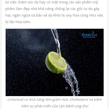
từ việc chăm sóc da hay có mặt trong các sản phẩm mỹ
phẩm làm đẹp nhờ khả năng chống lại các gốc tự do gây
hại, ngăn ngừa và bảo vệ da khỏi bị oxy hóa cũng như việc
bị lão hóa sớm.
Limonoid có khả năng làm giảm mức cholesterol và kiềm
hãm sự phát triển của căn bệnh ung thư