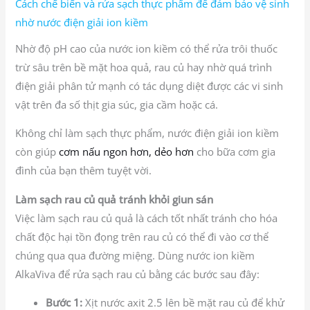
Cách chế biến và rửa sạch thực phẩm để đảm bảo vệ sinh
nhờ nước điện giải ion kiềm
Nhờ độ pH cao của nước ion kiềm có thể rửa trôi thuốc
trừ sâu trên bề mặt hoa quả, rau củ hay nhờ quá trình
điện giải phân tử mạnh có tác dụng diệt được các vi sinh
vật trên đa số thịt gia súc, gia cầm hoặc cá.
Không chỉ làm sạch thực phẩm, nước điện giải ion kiềm
còn giúp
cơm nấu ngon hơn, dẻo hơn
cho bữa cơm gia
đình của bạn thêm tuyệt vời.
Làm sạch rau củ quả tránh khỏi giun sán
Việc làm sạch rau củ quả là cách tốt nhất tránh cho hóa
chất độc hại tồn đọng trên rau củ có thể đi vào cơ thể
chúng qua qua đường miệng. Dùng nước ion kiềm
AlkaViva để rửa sạch rau củ bằng các bước sau đây:
Bước 1:
Xịt nước axit 2.5 lên bề mặt rau củ để khử