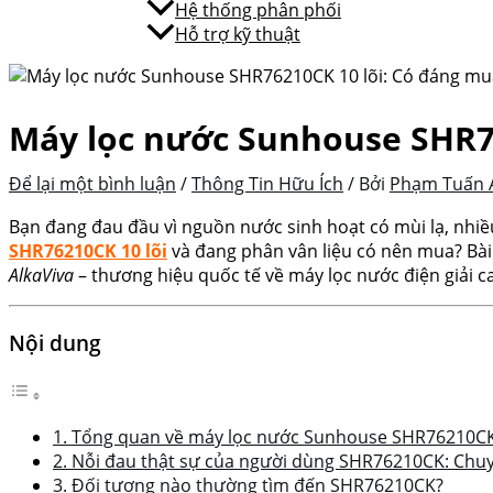
Hệ thống phân phối
Hỗ trợ kỹ thuật
Máy lọc nước Sunhouse SHR7
Để lại một bình luận
/
Thông Tin Hữu Ích
/ Bởi
Phạm Tuấn 
Bạn đang đau đầu vì nguồn nước sinh hoạt có mùi lạ, nhiề
SHR76210CK 10 lõi
và đang phân vân liệu có nên mua? Bài
AlkaViva
– thương hiệu quốc tế về máy lọc nước điện giải c
Nội dung
1. Tổng quan về máy lọc nước Sunhouse SHR76210CK 
2. Nỗi đau thật sự của người dùng SHR76210CK: Chuy
3. Đối tượng nào thường tìm đến SHR76210CK?