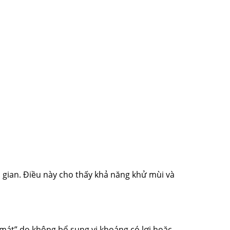
ời gian. Điều này cho thấy khả năng khử mùi và
mát” do không bổ sung vi khoáng có lợi hoặc