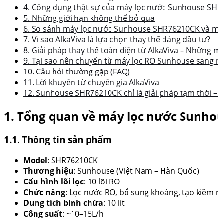
4. Công dụng thật sự của máy lọc nước Sunhouse SH
5. Những giới hạn không thể bỏ qua
6. So sánh máy lọc nước Sunhouse SHR76210CK và máy
7. Vì sao AlkaViva là lựa chọn thay thế đáng đầu tư?
8. Giải pháp thay thế toàn diện từ AlkaViva – Những 
9. Tại sao nên chuyển từ máy lọc RO Sunhouse sang 
10. Câu hỏi thường gặp (FAQ)
11. Lời khuyên từ chuyên gia AlkaViva
12. Sunhouse SHR76210CK chỉ là giải pháp tạm thời – 
1. Tổng quan về máy lọc nước Sunho
1.1. Thông tin sản phẩm
Model
: SHR76210CK
Thương hiệu
: Sunhouse (Việt Nam – Hàn Quốc)
Cấu hình lõi lọc
: 10 lõi RO
Chức năng
: Lọc nước RO, bổ sung khoáng, tạo kiềm n
Dung tích bình chứa
: 10 lít
Công suất
: ~10–15L/h