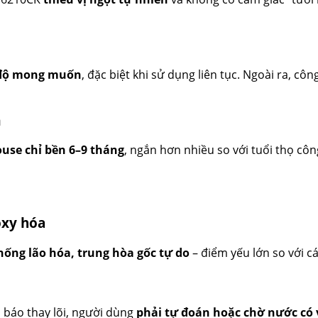
t độ mong muốn
, đặc biệt khi sử dụng liên tục. Ngoài ra, cô
m
ouse chỉ bền 6–9 tháng
, ngắn hơn nhiều so với tuổi thọ côn
oxy hóa
hống lão hóa, trung hòa gốc tự do
– điểm yếu lớn so với c
báo thay lõi, người dùng
phải tự đoán hoặc chờ nước có 