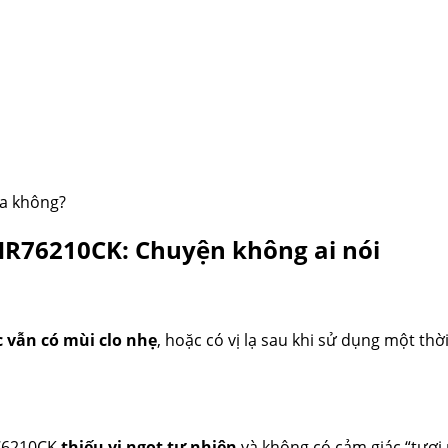
SHR76210CK: Chuyện không ai nói
 vẫn có mùi clo nhẹ
, hoặc có vị lạ sau khi sử dụng một th
R76210CK
thiếu vị ngọt tự nhiên
và không có cảm giác “tươi 