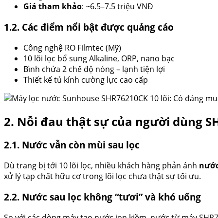
Giá tham khảo
: ~6.5–7.5 triệu VNĐ
1.2. Các điểm nổi bật được quảng cáo
Công nghệ RO Filmtec (Mỹ)
10 lõi lọc bổ sung Alkaline, ORP, nano bạc
Bình chứa 2 chế độ nóng – lạnh tiện lợi
Thiết kế tủ kính cường lực cao cấp
2. Nỗi đau thật sự của người dùng 
2.1. Nước vẫn còn mùi sau lọc
Dù trang bị tới 10 lõi lọc, nhiều khách hàng phản ánh
nước
xử lý tạp chất hữu cơ trong lõi lọc chưa thật sự tối ưu.
2.2. Nước sau lọc không “tươi” và khó uống
So với các dòng máy tạo nước ion kiềm, nước từ máy SH