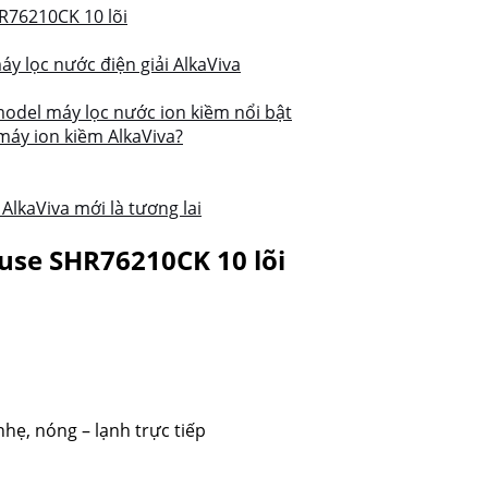
R76210CK 10 lõi
 lọc nước điện giải AlkaViva
model máy lọc nước ion kiềm nổi bật
máy ion kiềm AlkaViva?
AlkaViva mới là tương lai
use SHR76210CK 10 lõi
hẹ, nóng – lạnh trực tiếp