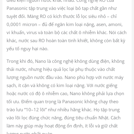
điều kiện nguồn nước khác nhau. Công nghệ RO của
Panasonic tập trung vào việc loại bỏ tạp chất gần như
tuyệt đối. Màng RO có kích thước lỗ lọc siêu nhỏ – chỉ
0,0001 micron – đủ để ngăn kim loại nặng, asen, amoni,
vi khuẩn, virus và toàn bộ các chất ô nhiễm khác. Nói cách
khác, nước sau RO hoàn toàn tinh khiết, không còn bất kỳ
yếu tố nguy hại nào.
Trong khi đó, Nano là công nghệ không dùng điện, không
thải nước, nhưng hiệu quả lọc lại phụ thuộc vào chất
lượng nguồn nước đầu vào. Nano phù hợp với nước máy
sạch, ít cặn và không có kim loại nặng. Với nước giếng
hoặc nước có độ ô nhiễm cao, Nano không phải lựa chọn
tối ưu. Điểm quan trọng là Panasonic không chạy theo
trào lưu “10–12 lõi” như nhiều hãng khác. Họ tập trung
vào lõi lọc đúng chức năng, đúng tiêu chuẩn Nhật. Cách
làm này giúp máy hoạt động ổn định, ít lỗi và giữ chất
lượng nước nhất quán.