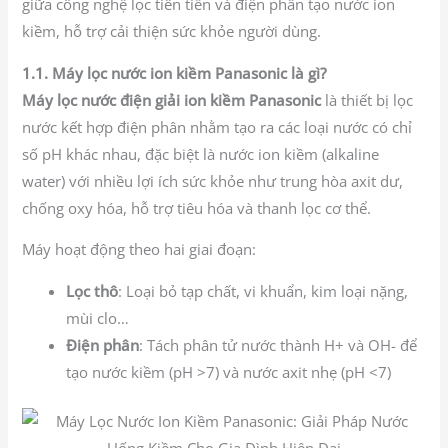
giữa công nghệ lọc tiên tiến và điện phân tạo nước ion
kiềm, hỗ trợ cải thiện sức khỏe người dùng.
1.1. Máy lọc nước ion kiềm Panasonic là gì?
Máy lọc nước điện giải ion kiềm Panasonic
là thiết bị lọc
nước kết hợp điện phân nhằm tạo ra các loại nước có chỉ
số pH khác nhau, đặc biệt là nước ion kiềm (alkaline
water) với nhiều lợi ích sức khỏe như trung hòa axit dư,
chống oxy hóa, hỗ trợ tiêu hóa và thanh lọc cơ thể.
Máy hoạt động theo hai giai đoạn:
Lọc thô
: Loại bỏ tạp chất, vi khuẩn, kim loại nặng,
mùi clo…
Điện phân
: Tách phân tử nước thành H+ và OH- để
tạo nước kiềm (pH >7) và nước axit nhẹ (pH <7)