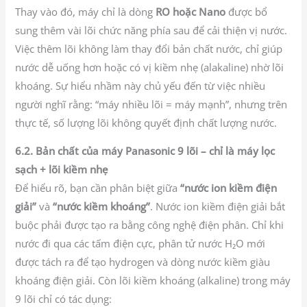
Thay vào đó, máy chỉ là dòng
RO hoặc Nano
được bổ
sung thêm vài lõi chức năng phía sau để cải thiện vị nước.
Việc thêm lõi không làm thay đổi bản chất nước, chỉ giúp
nước dễ uống hơn hoặc có vị kiềm nhẹ (alakaline) nhờ lõi
khoáng. Sự hiểu nhầm này chủ yếu đến từ việc nhiều
người nghĩ rằng: “máy nhiều lõi = máy mạnh”, nhưng trên
thực tế, số lượng lõi không quyết định chất lượng nước.
6.2. Bản chất của máy Panasonic 9 lõi – chỉ là máy lọc
sạch + lõi kiềm nhẹ
Để hiểu rõ, bạn cần phân biệt giữa
“nước ion kiềm điện
giải”
và
“nước kiềm khoáng”
. Nước ion kiềm điện giải bắt
buộc phải được tạo ra bằng công nghệ điện phân. Chỉ khi
nước đi qua các tấm điện cực, phân tử nước H₂O mới
được tách ra để tạo hydrogen và dòng nước kiềm giàu
khoáng điện giải. Còn lõi kiềm khoáng (alkaline) trong máy
9 lõi chỉ có tác dụng: