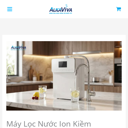
Nhảy
tới
nội
dung
Máy Lọc Nước Ion Kiềm