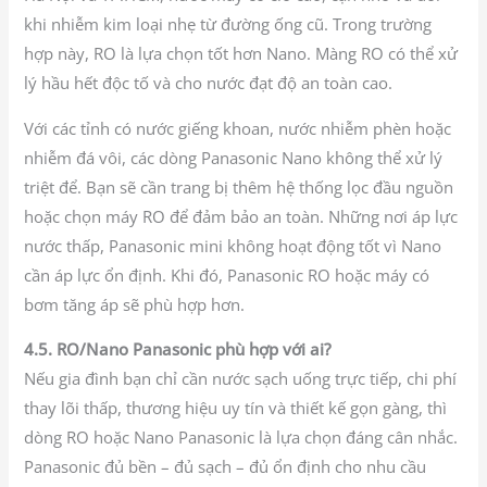
khi nhiễm kim loại nhẹ từ đường ống cũ. Trong trường
hợp này, RO là lựa chọn tốt hơn Nano. Màng RO có thể xử
lý hầu hết độc tố và cho nước đạt độ an toàn cao.
Với các tỉnh có nước giếng khoan, nước nhiễm phèn hoặc
nhiễm đá vôi, các dòng Panasonic Nano không thể xử lý
triệt để. Bạn sẽ cần trang bị thêm hệ thống lọc đầu nguồn
hoặc chọn máy RO để đảm bảo an toàn. Những nơi áp lực
nước thấp, Panasonic mini không hoạt động tốt vì Nano
cần áp lực ổn định. Khi đó, Panasonic RO hoặc máy có
bơm tăng áp sẽ phù hợp hơn.
4.5. RO/Nano Panasonic phù hợp với ai?
Nếu gia đình bạn chỉ cần nước sạch uống trực tiếp, chi phí
thay lõi thấp, thương hiệu uy tín và thiết kế gọn gàng, thì
dòng RO hoặc Nano Panasonic là lựa chọn đáng cân nhắc.
Panasonic đủ bền – đủ sạch – đủ ổn định cho nhu cầu