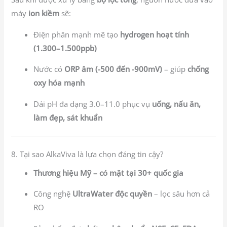
máy
ion kiềm
sẽ:
Điện phân mạnh mẽ tạo
hydrogen hoạt tính
(1.300–1.500ppb)
Nước có
ORP âm (-500 đến -900mV)
– giúp
chống
oxy hóa mạnh
Dải pH đa dạng 3.0–11.0 phục vụ
uống, nấu ăn,
làm đẹp, sát khuẩn
8. Tại sao AlkaViva là lựa chọn đáng tin cậy?
Thương hiệu Mỹ – có mặt tại 30+ quốc gia
Công nghệ
UltraWater độc quyền
– lọc sâu hơn cả
RO