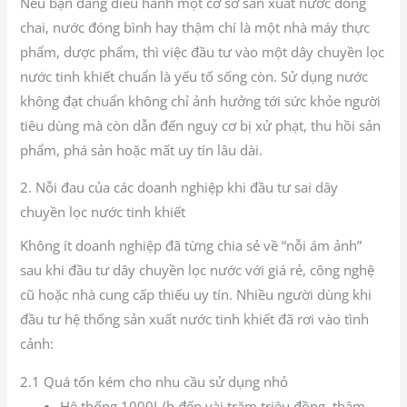
Nếu bạn đang điều hành một cơ sở sản xuất nước đóng
chai, nước đóng bình hay thậm chí là một nhà máy thực
phẩm, dược phẩm, thì việc đầu tư vào một dây chuyền lọc
nước tinh khiết chuẩn là yếu tố sống còn. Sử dụng nước
không đạt chuẩn không chỉ ảnh hưởng tới sức khỏe người
tiêu dùng mà còn dẫn đến nguy cơ bị xử phạt, thu hồi sản
phẩm, phá sản hoặc mất uy tín lâu dài.
2. Nỗi đau của các doanh nghiệp khi đầu tư sai dây
chuyền lọc nước tinh khiết
Không ít doanh nghiệp đã từng chia sẻ về “nỗi ám ảnh”
sau khi đầu tư dây chuyền lọc nước với giá rẻ, công nghệ
cũ hoặc nhà cung cấp thiếu uy tín. Nhiều người dùng khi
đầu tư hệ thống sản xuất nước tinh khiết đã rơi vào tình
cảnh:
2.1 Quá tốn kém cho nhu cầu sử dụng nhỏ
Hệ thống 1000L/h đến vài trăm triệu đồng, thậm