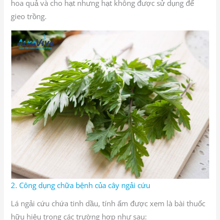
hoa quả và cho hạt nhưng hạt không được sử dụng để
gieo trồng.
2. Công dụng chữa bệnh của cây ngải cứu
Lá ngải cứu chứa tinh dầu, tính ấm được xem là bài thuốc
hữu hiệu trong các trường hợp như sau: