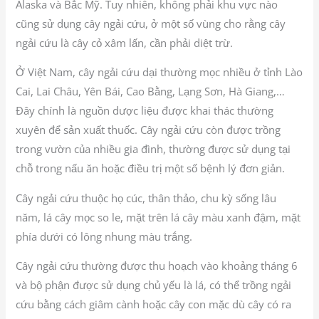
Alaska và Bắc Mỹ. Tuy nhiên, không phải khu vực nào
cũng sử dụng cây ngải cứu, ở một số vùng cho rằng cây
ngải cứu là cây cỏ xâm lấn, cần phải diệt trừ.
Ở Việt Nam, cây ngải cứu dại thường mọc nhiều ở tỉnh Lào
Cai, Lai Châu, Yên Bái, Cao Bằng, Lạng Sơn, Hà Giang,…
Đây chính là nguồn dược liệu được khai thác thường
xuyên để sản xuất thuốc. Cây ngải cứu còn được trồng
trong vườn của nhiều gia đình, thường được sử dụng tại
chỗ trong nấu ăn hoặc điều trị một số bệnh lý đơn giản.
Cây ngải cứu thuộc họ cúc, thân thảo, chu kỳ sống lâu
năm, lá cây mọc so le, mặt trên lá cây màu xanh đậm, mặt
phía dưới có lông nhung màu trắng.
Cây ngải cứu thường được thu hoạch vào khoảng tháng 6
và bộ phận được sử dụng chủ yếu là lá, có thể trồng ngải
cứu bằng cách giâm cành hoặc cây con mặc dù cây có ra