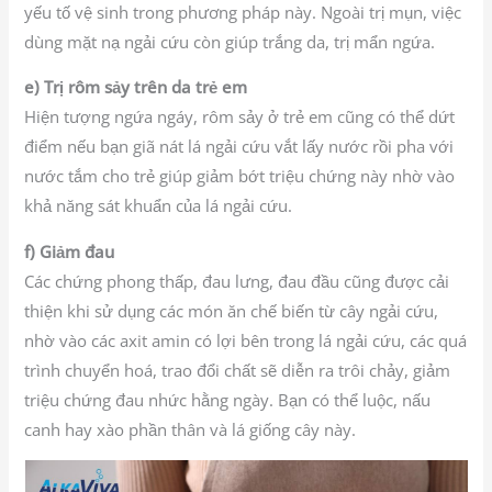
yếu tố vệ sinh trong phương pháp này. Ngoài trị mụn, việc
dùng mặt nạ ngải cứu còn giúp trắng da, trị mẩn ngứa.
e) Trị rôm sảy trên da trẻ em
Hiện tượng ngứa ngáy, rôm sảy ở trẻ em cũng có thể dứt
điểm nếu bạn giã nát lá ngải cứu vắt lấy nước rồi pha với
nước tắm cho trẻ giúp giảm bớt triệu chứng này nhờ vào
khả năng sát khuẩn của lá ngải cứu.
f) Giảm đau
Các chứng phong thấp, đau lưng, đau đầu cũng được cải
thiện khi sử dụng các món ăn chế biến từ cây ngải cứu,
nhờ vào các axit amin có lợi bên trong lá ngải cứu, các quá
trình chuyển hoá, trao đổi chất sẽ diễn ra trôi chảy, giảm
triệu chứng đau nhức hằng ngày. Bạn có thể luộc, nấu
canh hay xào phần thân và lá giống cây này.