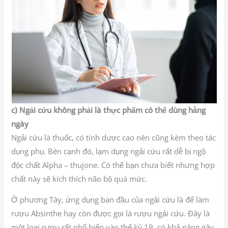
c) Ngải cứu không phải là thực phẩm có thể dùng hằng
ngày
Ngải cứu là thuốc, có tính dược cao nên cũng kèm theo tác
dụng phụ. Bên cạnh đó, lạm dụng ngải cứu rất dễ bị ngộ
độc chất Alpha – thujone. Có thể bạn chưa biết nhưng hợp
chất này sẽ kích thích não bộ quá mức.
Ở phương Tây, ứng dụng ban đầu của ngải cứu là để làm
rượu Absinthe hay còn được gọi là rượu ngải cứu. Đây là
một loại rượu rất phổ biến vào thế kỷ 19, có khả năng gây