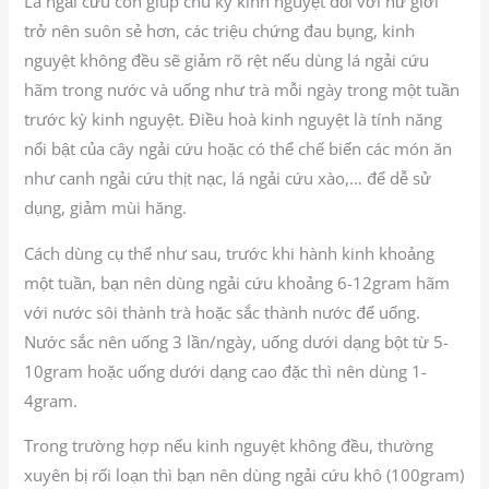
Lá ngải cứu còn giúp chu kỳ kinh nguyệt đối với nữ giới
trở nên suôn sẻ hơn, các triệu chứng đau bụng, kinh
nguyệt không đều sẽ giảm rõ rệt nếu dùng lá ngải cứu
hãm trong nước và uống như trà mỗi ngày trong một tuần
trước kỳ kinh nguyệt. Điều hoà kinh nguyệt là tính năng
nổi bật của cây ngải cứu hoặc có thể chế biến các món ăn
như canh ngải cứu thịt nạc, lá ngải cứu xào,… để dễ sử
dụng, giảm mùi hăng.
Cách dùng cụ thể như sau, trước khi hành kinh khoảng
một tuần, bạn nên dùng ngải cứu khoảng 6-12gram hãm
với nước sôi thành trà hoặc sắc thành nước để uống.
Nước sắc nên uống 3 lần/ngày, uống dưới dạng bột từ 5-
10gram hoặc uống dưới dạng cao đặc thì nên dùng 1-
4gram.
Trong trường hợp nếu kinh nguyệt không đều, thường
xuyên bị rối loạn thì bạn nên dùng ngải cứu khô (100gram)