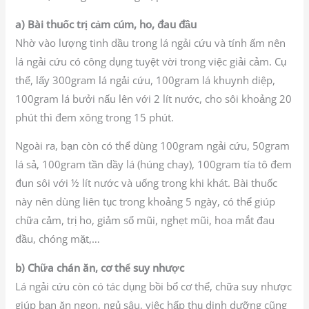
a) Bài thuốc trị cảm cúm, ho, đau đầu
Nhờ vào lượng tinh dầu trong lá ngải cứu và tính ấm nên
lá ngải cứu có công dụng tuyệt vời trong việc giải cảm. Cụ
thể, lấy 300gram lá ngải cứu, 100gram lá khuynh diệp,
100gram lá bưởi nấu lên với 2 lít nước, cho sôi khoảng 20
phút thì đem xông trong 15 phút.
Ngoài ra, bạn còn có thể dùng 100gram ngải cứu, 50gram
lá sả, 100gram tần dầy lá (húng chay), 100gram tía tô đem
đun sôi với ½ lít nước và uống trong khi khát. Bài thuốc
này nên dùng liên tục trong khoảng 5 ngày, có thể giúp
chữa cảm, trị ho, giảm sổ mũi, nghẹt mũi, hoa mắt đau
đầu, chóng mặt,…
b) Chữa chán ăn, cơ thể suy nhược
Lá ngải cứu còn có tác dụng bồi bổ cơ thể, chữa suy nhược
giúp bạn ăn ngon, ngủ sâu, việc hấp thụ dinh dưỡng cũng