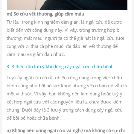
m) Sơ cứu vết thương, giúp cầm máu
Từ lâu, trong kinh nghiệm dân gian, lá ngải cứu đã được
biết đến với công dụng này. Vì vậy, trong trường hợp bị
thương, mất máu, người ta có thể giã nát lá ngải cứu tươi
cùng với ⅓ thìa cà phê muối rồi đắp lên vết thương để
cầm máu và giảm đau nhức.
3. 3 điều cần lưu ý khi dùng cây ngải cứu chữa bệnh
Tuy cây ngải cứu có rất nhiều công dụng trong việc chữa
bệnh cũng như bồi bổ sức khoẻ nhưng về cơ bản nó vẫn là
một vị thuốc. Vì vậy, bạn không nên lạm dụng hoặc tuỳ ý
kết hợp ngải cứu với các nguyên liệu lạ, chưa được kiểm
chứng. Dưới đây là 3 lưu ý trong cách dùng cây ngải cứu
để bồi bổ hoặc chữa bệnh.
a) Không nên uống ngải cứu và nghệ mà không có sự chỉ