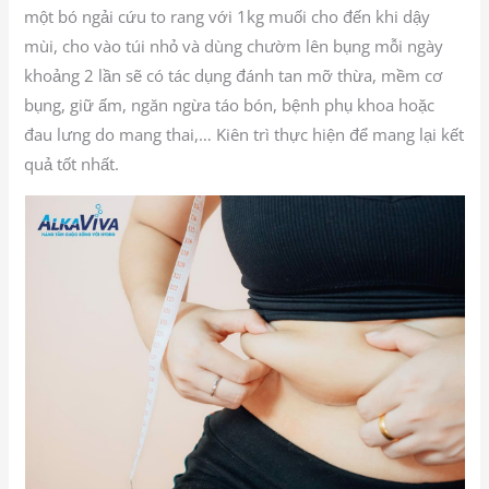
một bó ngải cứu to rang với 1kg muối cho đến khi dậy
mùi, cho vào túi nhỏ và dùng chườm lên bụng mỗi ngày
khoảng 2 lần sẽ có tác dụng đánh tan mỡ thừa, mềm cơ
bụng, giữ ấm, ngăn ngừa táo bón, bệnh phụ khoa hoặc
đau lưng do mang thai,… Kiên trì thực hiện để mang lại kết
quả tốt nhất.