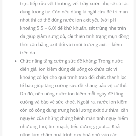
trực tiếp rửa vết thương, vết trầy xước nhẹ sẽ có tác
dụng tương tự. Còn nếu dùng lá ngải cứu để trị mụn
nhọt thì có thể dùng nước ion axit yếu (với pH
khoảng 5.5 – 6.0) để khử khuẩn, sát trùng nhẹ trên
da giúp giảm sưng đỏ, cải thiện tình trạng mụn đồng
thời cân bằng axit đối với môi trường axit – kiềm
trên da.
Chức năng tăng cường sức đề kháng: Trong nước
điện giải ion kiềm dùng để uống có chứa các vi
khoáng có lợi cho quá trình trao đổi chất, thanh lọc
tế bào giúp tăng cường sức đề kháng bảo vệ cơ thể.
Do đó, nên uống nước ion kiềm mỗi ngày để tăng
cường và bảo vệ sức khoẻ. Ngoài ra, nước ion kiềm
còn có công dụng trung hoà lượng axit dư thừa, căn
nguyên của những chứng bệnh mãn tính nguy hiểm
như ung thư, tim mạch, tiểu đường, gout,… Khả
năng làm chậm quá trình oxy hoá nhờ vào các