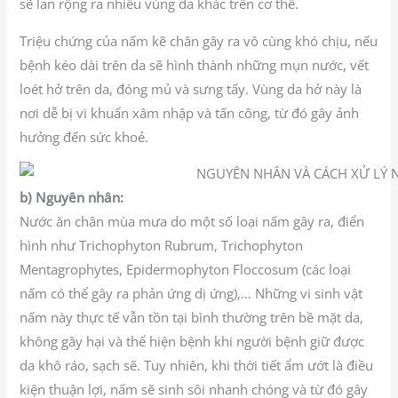
sẽ lan rộng ra nhiều vùng da khác trên cơ thể.
Triệu chứng của nấm kẽ chân gây ra vô cùng khó chịu, nếu
bệnh kéo dài trên da sẽ hình thành những mụn nước, vết
loét hở trên da, đóng mủ và sưng tấy. Vùng da hở này là
nơi dễ bị vi khuẩn xâm nhập và tấn công, từ đó gây ảnh
hưởng đến sức khoẻ.
b) Nguyên nhân:
Nước ăn chân mùa mưa do một số loại nấm gây ra, điển
hình như Trichophyton Rubrum, Trichophyton
Mentagrophytes, Epidermophyton Floccosum (các loại
nấm có thể gây ra phản ứng dị ứng),… Những vi sinh vật
nấm này thực tế vẫn tồn tại bình thường trên bề mặt da,
không gây hại và thể hiện bệnh khi người bệnh giữ được
da khô ráo, sạch sẽ. Tuy nhiên, khi thời tiết ẩm ướt là điều
kiện thuận lợi, nấm sẽ sinh sôi nhanh chóng và từ đó gây