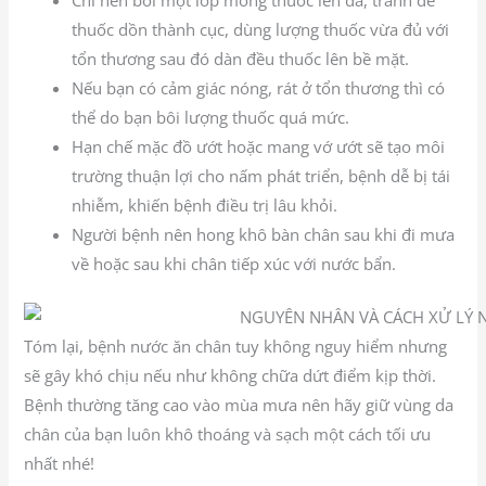
Chỉ nên bôi một lớp mỏng thuốc lên da, tránh để
thuốc dồn thành cục, dùng lượng thuốc vừa đủ với
tổn thương sau đó dàn đều thuốc lên bề mặt.
Nếu bạn có cảm giác nóng, rát ở tổn thương thì có
thể do bạn bôi lượng thuốc quá mức.
Hạn chế mặc đồ ướt hoặc mang vớ ướt sẽ tạo môi
trường thuận lợi cho nấm phát triển, bệnh dễ bị tái
nhiễm, khiến bệnh điều trị lâu khỏi.
Người bệnh nên hong khô bàn chân sau khi đi mưa
về hoặc sau khi chân tiếp xúc với nước bẩn.
Tóm lại, bệnh nước ăn chân tuy không nguy hiểm nhưng
sẽ gây khó chịu nếu như không chữa dứt điểm kịp thời.
Bệnh thường tăng cao vào mùa mưa nên hãy giữ vùng da
chân của bạn luôn khô thoáng và sạch một cách tối ưu
nhất nhé!