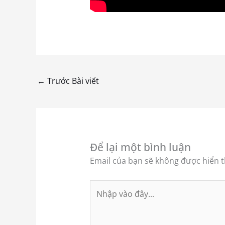
←
Trước Bài viết
Để lại một bình luận
Email của bạn sẽ không được hiển th
Nhập
vào
đây...