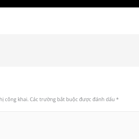
ị công khai.
Các trường bắt buộc được đánh dấu
*