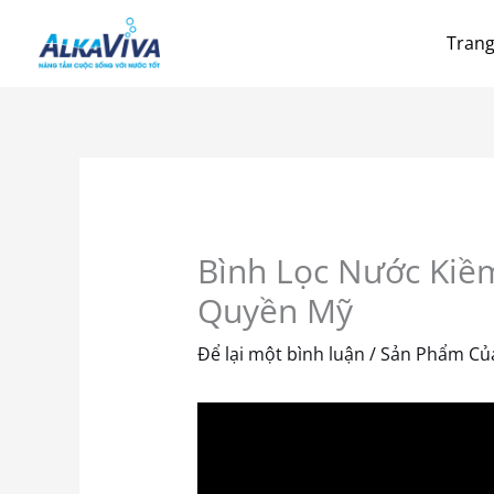
Nhảy
Trang
tới
nội
dung
Bình Lọc Nước Kiề
Quyền Mỹ
Để lại một bình luận
/
Sản Phẩm Của