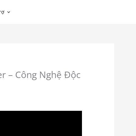
rợ
er – Công Nghệ Độc