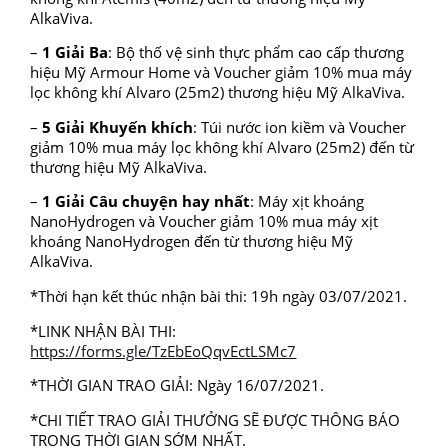
AlkaViva.
–
1 Giải Ba
: Bộ thố vệ sinh thực phẩm cao cấp thương
hiệu Mỹ Armour Home và Voucher giảm 10% mua máy
lọc không khí Alvaro (25m2) thương hiệu Mỹ AlkaViva.
–
5 Giải Khuyến khích
: Túi nước ion kiềm và Voucher
giảm 10% mua máy lọc không khí Alvaro (25m2) đến từ
thương hiệu Mỹ AlkaViva.
–
1 Giải Câu chuyện hay nhất
: Máy xịt khoáng
NanoHydrogen và Voucher giảm 10% mua máy xịt
khoáng NanoHydrogen đến từ thương hiệu Mỹ
AlkaViva.
*Thời hạn kết thúc nhận bài thi: 19h ngày 03/07/2021.
*LINK NHẬN BÀI THI:
https://forms.gle/TzEbEoQqvEctLSMc7
*THỜI GIAN TRAO GIẢI: Ngày 16/07/2021.
*CHI TIẾT TRAO GIẢI THƯỞNG SẼ ĐƯỢC THÔNG BÁO
TRONG THỜI GIAN SỚM NHẤT.